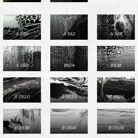
A 286
A 562
A 566
A 569
8924
8938
B 0520
B 0523
B 0524
B 0538
B 0541
B 0539