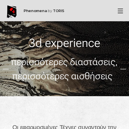
Phenomena
by
TORIS
3d experience
περισσότερες διαστάσεις,
περισσότερες αισθήσεις
Οι εφαρμοσμένες Τέχνες συναντούν την