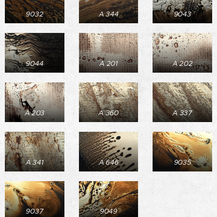
9032
A 344
9043
9044
A 201
A 202
A 203
A 360
A 337
A 341
A 646
9035
9037
9049