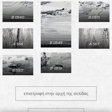
B 0540
B 0515
B 0549
A 564
A 567
B 0519
B 0517
επιστροφή στην αρχή της σελίδας